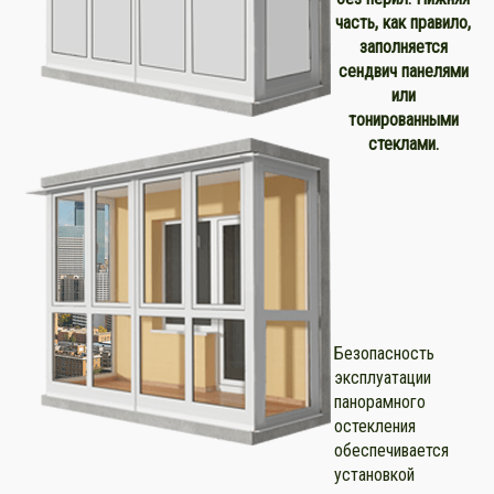
часть, как правило,
заполняется
сендвич панелями
или
тонированными
стеклами.
Безопасность
эксплуатации
панорамного
остекления
обеспечивается
установкой