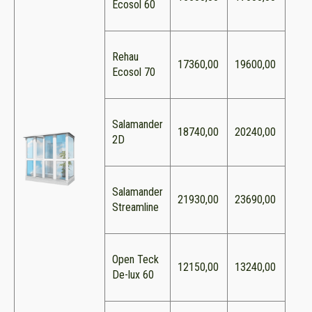
Ecosol 60
Rehau
17360,00
19600,00
Ecosol 70
Salamander
18740,00
20240,00
2D
Salamander
21930,00
23690,00
Streamline
Open Teck
12150,00
13240,00
De-lux 60