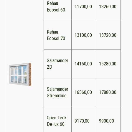
Rehau
11700,00
13260,00
Ecosol 60
Rehau
13100,00
13720,00
Ecosol 70
Salamander
14150,00
15280,00
2D
Salamander
16560,00
17880,00
Streamline
Open Teck
9170,00
9900,00
De-lux 60