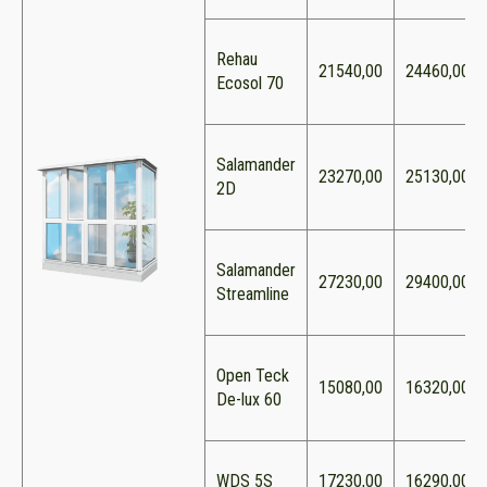
Rehau
21540,00
24460,00
Ecosol 70
Salamander
23270,00
25130,00
2D
Salamander
27230,00
29400,00
Streamline
Open Teck
15080,00
16320,00
De-lux 60
WDS 5S
17230,00
16290,00