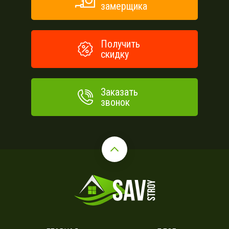
замерщика
Получить
скидку
Заказать
звонок