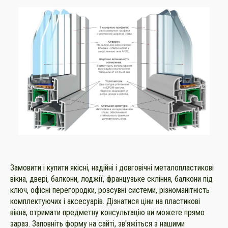
Замовити і купити якісні, надійні і довговічні металопластикові
вікна, двері, балкони, лоджії, французьке скління, балкони під
ключ, офісні перегородки, розсувні системи, різноманітність
комплектуючих і аксесуарів. Дізнатися ціни на пластикові
вікна, отримати предметну консультацію ви можете прямо
зараз. Заповніть форму на сайті, зв'яжіться з нашими