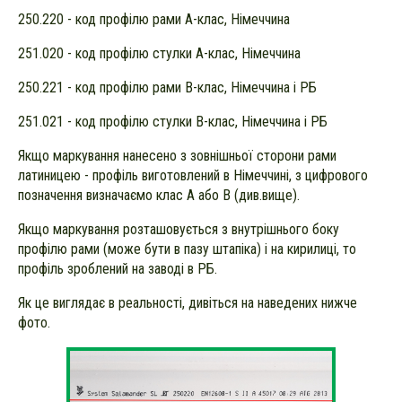
250.220 - код профілю рами А-клас, Німеччина
251.020 - код профілю стулки А-клас, Німеччина
250.221 - код профілю рами В-клас, Німеччина і РБ
251.021 - код профілю стулки В-клас, Німеччина і РБ
Якщо маркування нанесено з зовнішньої сторони рами
латиницею - профіль виготовлений в Німеччині, з цифрового
позначення визначаємо клас А або B (див.вище).
Якщо маркування розташовується з внутрішнього боку
профілю рами (може бути в пазу штапіка) і на кирилиці, то
профіль зроблений на заводі в РБ.
Як це виглядає в реальності, дивіться на наведених нижче
фото.