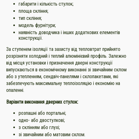
габарити і кількість стулок;
площа скління;
тип скління;
модель фурнітури;
наявність доводчика і інших додаткових елементів
конструкції.
За ступенем ізоляції та захисту від тепловтрат прийнято
розрізняти холодний і теплий алюмінієвий профіль. Залежно
від місця установки і призначення дверні конструкції
випускаються в економічному виконанні зі звичайним склом
або з утепленням, сендвіч-панелями і склопакетами, які
забезпечують максимальну теплоізоляцію і економію на
опаленні.
Варіанти виконання дверних стулок:
розпашні або портальні;
одно- або двостулкові;
з склінням або глухі;
зі звичайним або матовим склом.