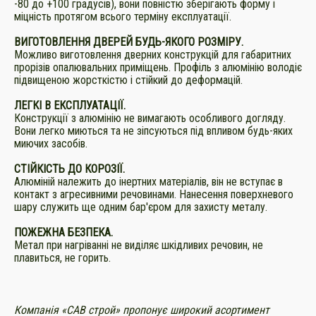
-80 до +100 градусів), вони повністю зберігають форму і
міцність протягом всього терміну експлуатації.
ВИГОТОВЛЕННЯ ДВЕРЕЙ БУДЬ-ЯКОГО РОЗМІРУ.
Можливо виготовлення дверних конструкцій для габаритних
прорізів опалювальних приміщень. Профіль з алюмінію володіє
підвищеною жорсткістю і стійкий до деформацій.
ЛЕГКІ В ЕКСПЛУАТАЦІЇ.
Конструкції з алюмінію не вимагають особливого догляду.
Вони легко миються та не зіпсуються під впливом будь-яких
миючих засобів.
СТІЙКІСТЬ ДО КОРОЗІЇ.
Алюміній належить до інертних матеріалів, він не вступає в
контакт з агресивними речовинами. Нанесення поверхневого
шару служить ще одним бар'єром для захисту металу.
ПОЖЕЖНА БЕЗПЕКА.
Метал при нагріванні не виділяє шкідливих речовин, не
плавиться, не горить.
Компанія «САВ строй» пропонує широкий асортимент