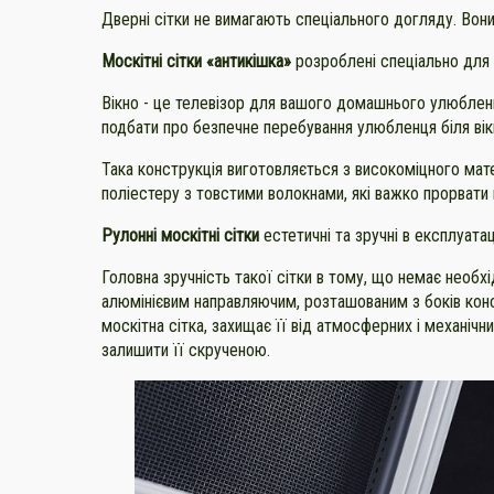
Дверні сітки не вимагають спеціального догляду. Вони
Москітні сітки «антикішка»
розроблені спеціально для 
Вікно - це телевізор для вашого домашнього улюбленц
подбати про безпечне перебування улюбленця біля вік
Така конструкція виготовляється з високоміцного мат
поліестеру з товстими волокнами, які важко прорвати 
Рулонні москітні сітки
естетичні та зручні в експлуатац
Головна зручність такої сітки в тому, що немає необхі
алюмінієвим направляючим, розташованим з боків конст
москітна сітка, захищає її від атмосферних і механічни
залишити її скрученою.