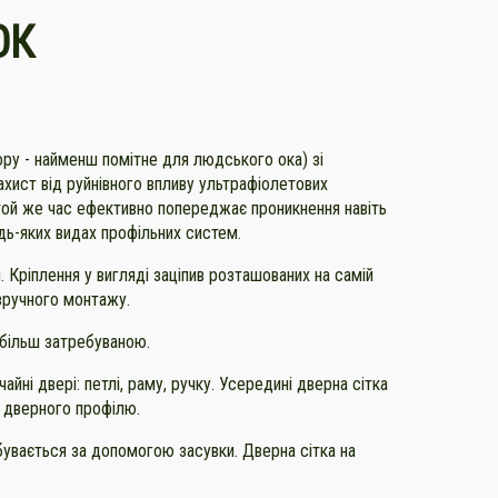
ОК
ору - найменш помітне для людського ока) зі
ахист від руйнівного впливу ультрафіолетових
той же час ефективно попереджає проникнення навіть
удь-яких видах профільних систем.
 Кріплення у вигляді заціпив розташованих на самій
 зручного монтажу.
айбільш затребуваною.
йні двері: петлі, раму, ручку. Усередині дверна сітка
о дверного профілю.
бувається за допомогою засувки. Дверна сітка на