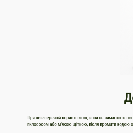
Д
При незаперечній користі сіток, вони не вимагають ос
пилососом або м'якою щіткою, після промити водою з