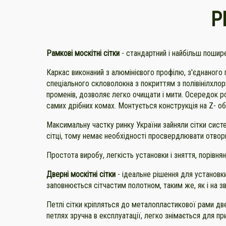
Р
Рамкові москітні сітки
- стандартний і найбільш пошире
Каркас виконаний з алюмінієвого профілю, з'єднаного 
спеціального скловолокна з покриттям з полівінілхлор
променів, дозволяє легко очищати і мити. Осередок 
самих дрібних комах. Монтується конструкція на Z- об
Максимальну частку ринку України зайняли сітки систе
сітці, тому немає необхідності просвердлювати отвори
Простота виробу, легкість установки і зняття, порівня
Дверні москітні сітки
- ідеальне рішення для установки
заповнюється сітчастим полотном, таким же, як і на з
Петлі сітки кріпляться до металопластикової рами две
петлях зручна в експлуатації, легко знімається для пр