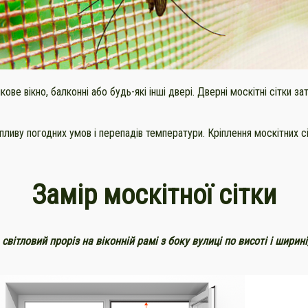
ове вікно, балконні або будь-які інші двері. Дверні москітні сітки з
о впливу погодних умов і перепадів температури. Кріплення москітних
Замір москітної сітки
 світловий проріз на віконній рамі з боку вулиці по висоті і шири