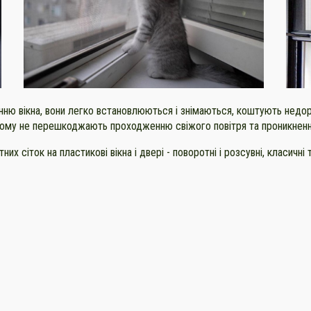
нню вікна, вони легко встановлюються і знімаються, коштують недор
 цьому не перешкоджають проходженню свіжого повітря та проникненн
 сіток на пластикові вікна і двері - поворотні і розсувні, класичні 