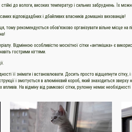
 стійкі до вологи, високих температур і сильних забруднень. Їх мож
самих відповідадбних і дбайливих власників домашніх вихованців!
я, тому рекомендується обов'язково організувати вільне місце на пі
на!
еріалу. Відмінною особливістю москітної сітки «антикішка» є викори
навіть гострими кігтями.
ії.
дності її знімати і встановлювати. Досить просто відщепнути сітку, і
рукції і змотується в алюмінієвий короб, який знаходиться зверху н
х впливів. На відміну від рамкової сітки, рулонну немає необхідності