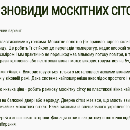
ІЗНОВИДИ
МОСКІТНИХ СІТ
ний варіант.
пластиковими куточками. Москітне полотно (як правило, сірого коль
иду. Це робить її стійкою до перепадів температур, надає високий з
розміром 1мм практично не перешкоджає вільному потоку повітря, в 
разні кріплення або петлі зовні вікна і може використовуватися на б
ми «Анвіс». Використовуються тільки з металопластиковими вікнами.
 у віконній рамі. Дана система найпоширеніша внаслідок простого і
но низька ціна - робить рамкову москітну сітку на пластикові вікна н
 на балконні двері або веранду. Дверна сітка має все, що мають звича
вичайних москітних сітках. Рама виконана із спеціального укріпленог
рей з зовнішньої сторони. Фіксація сітки в закритому положенні від
ибирання.