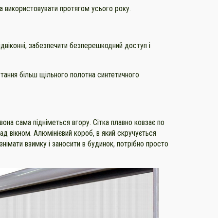
на використовувати протягом усього року.
двіконні, забезпечити безперешкодний доступ і
стання більш щільного полотна синтетичного
 вона сама підніметься вгору. Сітка плавно ковзає по
ад вікном. Алюмінієвий короб, в який скручується
 знімати взимку і заносити в будинок, потрібно просто