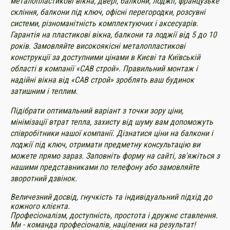
металопластикові вікна, двері, балкони, лоджії, французьке
скління, балкони під ключ, офісні перегородки, розсувні
системи, різноманітність комплектуючих і аксесуарів.
Гарантія на пластикові вікна, балкони та лоджії від 5 до 10
років. Замовляйте високоякісні металопластикові
конструкції за доступними цінами в Києві та Київській
області в компанії «САВ строй». Правильний монтаж і
надійні вікна від «САВ строй» зроблять ваш будинок
затишним і теплим.
Підібрати оптимальний варіант з точки зору ціни,
мінімізації втрат тепла, захисту від шуму вам допоможуть
співробітники нашої компанії. Дізнатися ціни на балкони і
лоджії під ключ, отримати предметну консультацію ви
можете прямо зараз. Заповніть форму на сайті, зв'яжіться з
нашими представниками по телефону або замовляйте
зворотний дзвінок.
Величезний досвід, гнучкість та індивідуальний підхід до
кожного клієнта.
Професіоналізм, доступність, простота і дружнє ставлення.
Ми - команда професіоналів, націлених на результат!