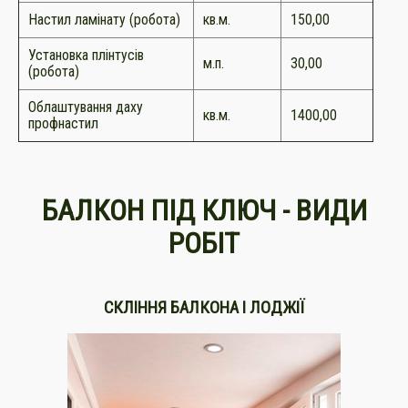
Настил ламінату (робота)
кв.м.
150,00
Установка плінтусів
м.п.
30,00
(робота)
Облаштування даху
кв.м.
1400,00
профнастил
БАЛКОН ПІД КЛЮЧ - ВИДИ
РОБІТ
СКЛІННЯ БАЛКОНА І ЛОДЖІЇ