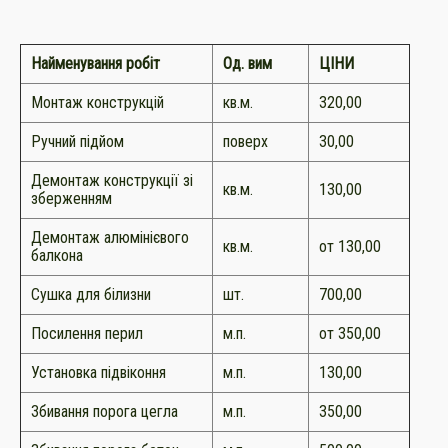
Найменування робіт
Од. вим
ЦІНИ
Монтаж конструкцій
кв.м.
320,00
Ручний підйом
поверх
30,00
Демонтаж конструкції зі
кв.м.
130,00
зберженням
Демонтаж алюмінієвого
кв.м.
от 130,00
балкона
Сушка для білизни
шт.
700,00
Посилення перил
м.п.
от 350,00
Установка підвіконня
м.п.
130,00
Збивання порога цегла
м.п.
350,00