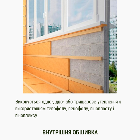
Виконується одно-, дво- або тришарове утеплення з
використанням тепофолу, пенофолу, пінопласту і
піноплексу.
ВНУТРІШНЯ ОБШИВКА