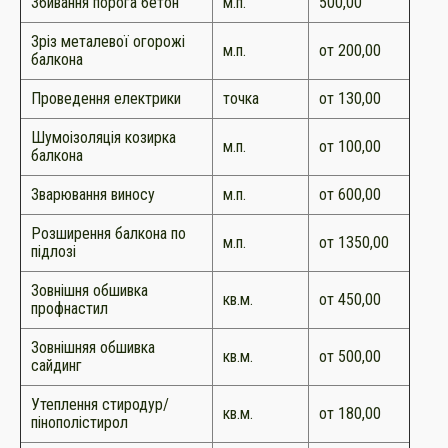
Збивання порога бетон
м.п.
500,00
Зріз металевої огорожі
м.п.
от 200,00
балкона
Проведення електрики
точка
от 130,00
Шумоізоляція козирка
м.п.
от 100,00
балкона
Зварювання виносу
м.п.
от 600,00
Розширення балкона по
м.п.
от 1350,00
підлозі
Зовнішня обшивка
кв.м.
от 450,00
профнастил
Зовнішняя обшивка
кв.м.
от 500,00
сайдинг
Утеплення стиродур/
кв.м.
от 180,00
пінополістирол