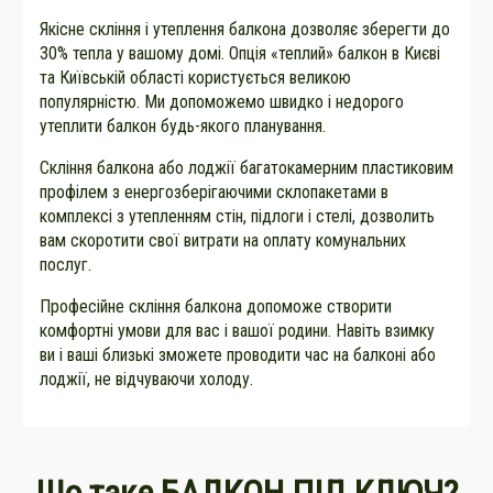
Якісне скління і утеплення балкона дозволяє зберегти до
30% тепла у вашому домі. Опція «теплий» балкон в Києві
та Київській області користується великою
популярністю. Ми допоможемо швидко і недорого
утеплити балкон будь-якого планування.
Скління балкона або лоджії багатокамерним пластиковим
профілем з енергозберігаючими склопакетами в
комплексі з утепленням стін, підлоги і стелі, дозволить
вам скоротити свої витрати на оплату комунальних
послуг.
Професійне скління балкона допоможе створити
комфортні умови для вас і вашої родини. Навіть взимку
ви і ваші близькі зможете проводити час на балконі або
лоджії, не відчуваючи холоду.