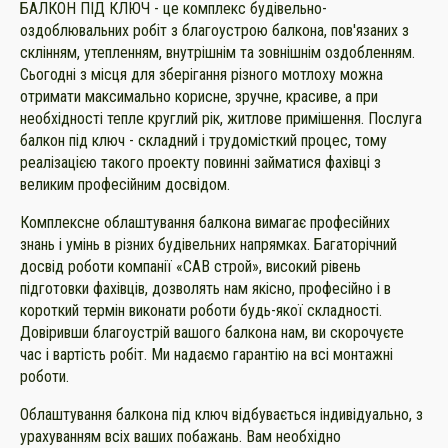
БАЛКОН ПІД КЛЮЧ - це комплекс будівельно-
оздоблювальних робіт з благоустрою балкона, пов'язаних з
склінням, утепленням, внутрішнім та зовнішнім оздобленням.
Сьогодні з місця для зберігання різного мотлоху можна
отримати максимально корисне, зручне, красиве, а при
необхідності тепле круглий рік, житлове примішення. Послуга
балкон під ключ - складний і трудомісткий процес, тому
реалізацією такого проекту повинні займатися фахівці з
великим професійним досвідом.
Комплексне облаштування балкона вимагає професійних
знань і умінь в різних будівельних напрямках. Багаторічний
досвід роботи компанії «САВ строй», високий рівень
підготовки фахівців, дозволять нам якісно, ​​професійно і в
короткий термін виконати роботи будь-якої складності.
Довіривши благоустрій вашого балкона нам, ви скорочуєте
час і вартість робіт. Ми надаємо гарантію на всі монтажні
роботи.
Облаштування балкона під ключ відбувається індивідуально, з
урахуванням всіх ваших побажань. Вам необхідно