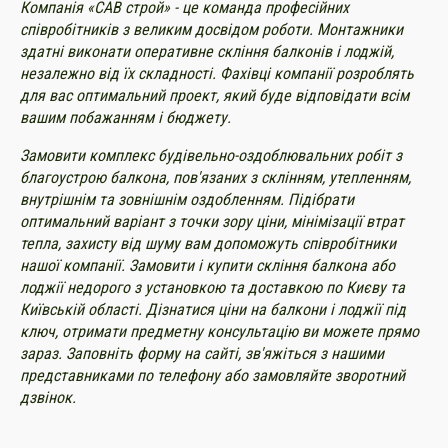
Компанія «САВ строй» - це команда професійних
співробітників з великим досвідом роботи. Монтажники
здатні виконати оперативне скління балконів і лоджій,
незалежно від їх складності. Фахівці компанії розроблять
для вас оптимальний проект, який буде відповідати всім
вашим побажанням і бюджету.
Замовити комплекс будівельно-оздоблювальних робіт з
благоустрою балкона, пов'язаних з склінням, утепленням,
внутрішнім та зовнішнім оздобленням. Підібрати
оптимальний варіант з точки зору ціни, мінімізації втрат
тепла, захисту від шуму вам допоможуть співробітники
нашої компанії. Замовити і купити скління балкона або
лоджії недорого з установкою та доставкою по Києву та
Київській області. Дізнатися ціни на балкони і лоджії під
ключ, отримати предметну консультацію ви можете прямо
зараз. Заповніть форму на сайті, зв'яжіться з нашими
представниками по телефону або замовляйте зворотний
дзвінок.