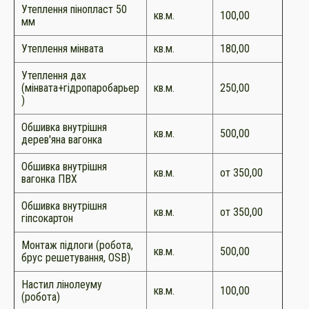
Утеплення пінопласт 50
кв.м.
100,00
мм
Утеплення мінвата
кв.м.
180,00
Утеплення дах
(мінвата+гідропаробарьер
кв.м.
250,00
)
Обшивка внутрішня
кв.м.
500,00
дерев'яна вагонка
Обшивка внутрішня
кв.м.
от 350,00
вагонка ПВХ
Обшивка внутрішня
кв.м.
от 350,00
гіпсокартон
Монтаж підлоги (робота,
кв.м.
500,00
брус решетування, OSB)
Настил лінолеуму
кв.м.
100,00
(робота)