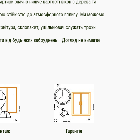
артири значно нижче вартості вікон з дерева та
ивою стійкістю до атмосферного впливу. Ми можемо
урнітура, склопакет, ущільнювач служать трохи
ти від будь-яких забруднень . Догляд не вимагає
нтаж
Гарантія