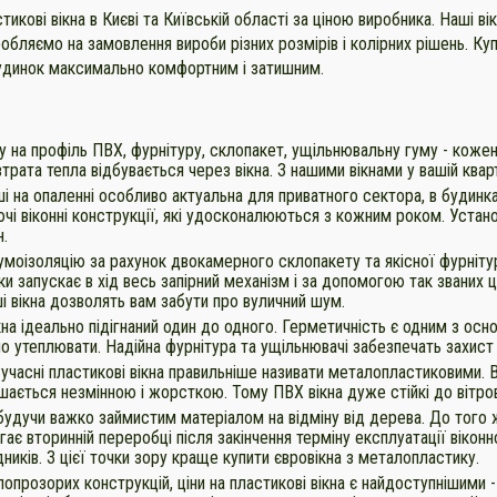
икові вікна в Києві та Київській області за ціною виробника. Наші ві
бляємо на замовлення вироби різних розмірів і колірних рішень. Ку
будинок максимально комфортним і затишним.
у на профіль ПВХ, фурнітуру, склопакет, ущільнювальну гуму - кожен
трата тепла відбувається через вікна. З нашими вікнами у вашій квар
 на опаленні особливо актуальна для приватного сектора, в будинк
чі віконні конструкції, які удосконалюються з кожним роком. Устано
.
умоізоляцію за рахунок двокамерного склопакету та якісної фурніту
и запускає в хід весь запірний механізм і за допомогою так званих 
і вікна дозволять вам забути про вуличний шум.
а ідеально підігнаний один до одного. Герметичність є одним з осно
 утеплювати. Надійна фурнітура та ущільнювачі забезпечать захист ві
Сучасні пластикові вікна правильніше називати металопластиковими
ишається незмінною і жорсткою. Тому ПВХ вікна дуже стійкі до вітро
будучи важко займистим матеріалом на відміну від дерева. До того ж 
ає вторинній переробці після закінчення терміну експлуатації віконно
ників. З цієї точки зору краще купити євровікна з металопластику.
лопрозорих конструкцій, ціни на пластикові вікна є найдоступнішими -