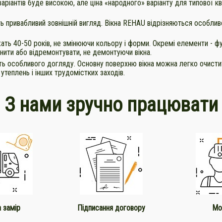
аріантів буде високою, але ціна «народного» варіанту для типової кв
ть привабливий зовнішній вигляд. Вікна REHAU відрізняються особл
ать 40-50 років, не змінюючи кольору і форми. Окремі елементи - ф
нити або відремонтувати, не демонтуючи вікна.
ть особливого догляду. Основну поверхню вікна можна легко очисти
 утеплень і інших трудомістких заходів.
З нами зручно працювати
а замір
Підписання договору
Мо