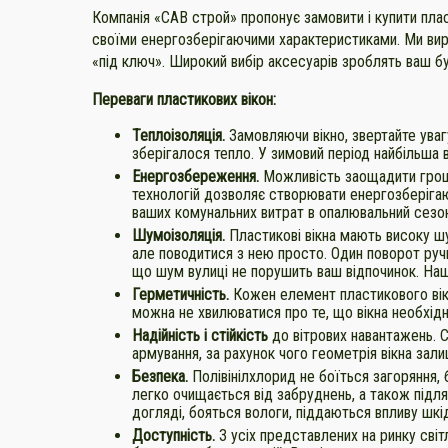
Компанія «САВ строй» пропонує замовити і купити пласт
своїми енергозберігаючими характеристиками. Ми виро
«під ключ». Широкий вибір аксесуарів зроблять ваш 
Переваги пластикових вікон:
Теплоізоляція.
Замовляючи вікно, звертайте уваг
зберігалося тепло. У зимовий період найбільша в
Енергозбереження.
Можливість заощадити гроші
технологій дозволяє створювати енергозберігаю
ваших комунальних витрат в опалювальний сезон
Шумоізоляція.
Пластикові вікна мають високу ш
але поводитися з нею просто. Один поворот ручк
що шум вулиці не порушить ваш відпочинок. Наш
Герметичність.
Кожен елемент пластикового вікн
можна не хвилюватися про те, що вікна необхідно
Надійність і стійкість
до вітрових навантажень. 
армування, за рахунок чого геометрія вікна зал
Безпека.
Полівінілхлорид не боїться загоряння, 
легко очищається від забруднень, а також підляг
догляді, бояться вологи, піддаються впливу шкід
Доступність.
З усіх представлених на ринку світ