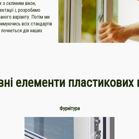
 з склінням вікон,
ектації і, розробимо
раного варіанту. Потім ми
римуючись всіх стандартів
я почнеться дія наших
ні елементи пластикових 
Фурнітура