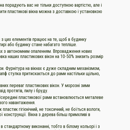
кна порадують вас не тільки доступною вартістю, але і
пити пластикові вікна можна з доставкою і установкою
 з цих елементів працює на те, щоб в будинку
тирі або будинку стане набагато тепліше.
ах з автономним опаленням. Впровадження нових
вка наших пластикових вікон на 10-50% знизить розмір
ри. Фурнітура на вікнах є дуже складним механізмом,
цапф стулка притискається до рами настільки щільно,
вних переваг пластикових вікон. У морозні зими
д протягів, пилу і бруду.
. Всередині пластикової рами встановлюється металеве
вого навантаження.
пластик гігієнічний, не токсичний, не боїться вологи,
ї конструкції. Вікна з дерева більш примхливі в
 в стандартному виконанні, тобто в білому кольорі і з