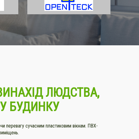
ВИНАХІД ЛЮДСТВА,
МУ БУДИНКУ
ючи перевагу сучасним пластиковим вікнам. ПВХ-
риміщень.