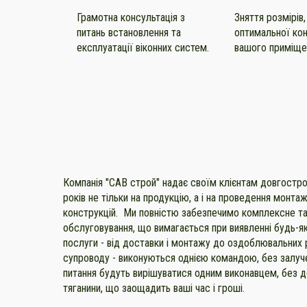
Зняття розмірів,
Грамотна консультація з
оптимальної кон
питань встановлення та
вашого приміще
експлуатації віконних систем.
Компанія "САВ строй" надає своїм клієнтам довгостро
років не тільки на продукцію, а і на проведення монтаж
конструкцій. Ми повністю забезпечимо комплексне т
обслуговування, що вимагається при виявленні будь-я
послуги - від доставки і монтажу до оздоблювальних р
супроводу - виконуються однією командою, без залуче
питання будуть вирішуватися одним виконавцем, без д
тяганини, що заощадить ваші час і гроші.