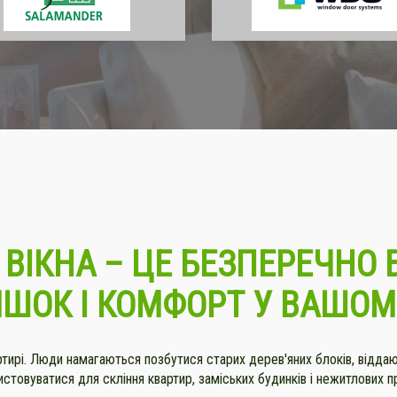
ВІКНА – ЦЕ БЕЗПЕРЕЧНО 
ИШОК І КОМФОРТ У ВАШО
артирі. Люди намагаються позбутися старих дерев'яних блоків, відда
стовуватися для скління квартир, заміських будинків і нежитлових п