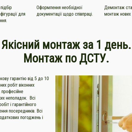
 підбір
Оформлення необхідної
Демонтаж стар
фігурації для
документації щодо співпраці.
монтаж нових 
ння.
Якісний монтаж за 1 день.
Монтаж по ДСТУ.
кову гарантію від 5 до 10
них робіт віконних
а професійне
ких неполадок. Всі
обіт і гарантійного
ння посередників. Всі
одаткових погоджень і