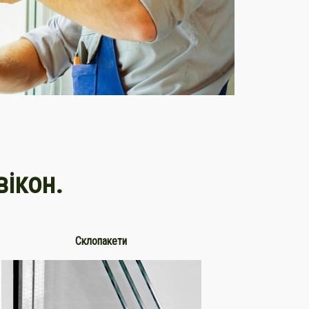
вікон.
Склопакети