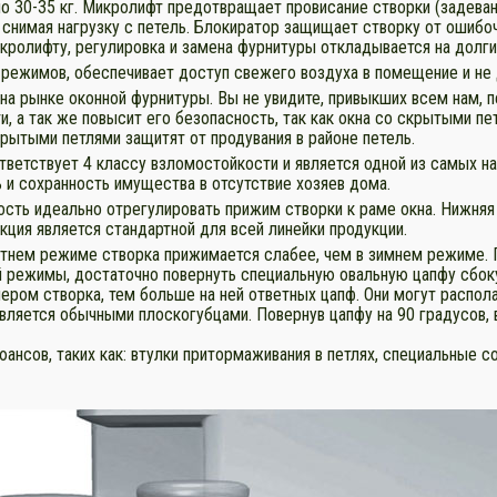
но 30-35 кг. Микролифт предотвращает провисание створки (задеван
 снимая нагрузку с петель. Блокиратор защищает створку от ошибо
кролифту, регулировка и замена фурнитуры откладывается на долги
режимов, обеспечивает доступ свежего воздуха в помещение и не 
а рынке оконной фурнитуры. Вы не увидите, привыкших всем нам, пе
и, а так же повысит его безопасность, так как окна со скрытыми п
крытыми петлями защитят от продувания в районе петель.
тветствует 4 классу взломостойкости и является одной из самых 
 и сохранность имущества в отсутствие хозяев дома.
ость идеально отрегулировать прижим створки к раме окна. Нижняя 
нкция является стандартной для всей линейки продукции.
тнем режиме створка прижимается слабее, чем в зимнем режиме. 
й режимы, достаточно повернуть специальную овальную цапфу сбок
ром створка, тем больше на ней ответных цапф. Они могут распола
ляется обычными плоскогубцами. Повернув цапфу на 90 градусов, 
нсов, таких как: втулки притормаживания в петлях, специальные с