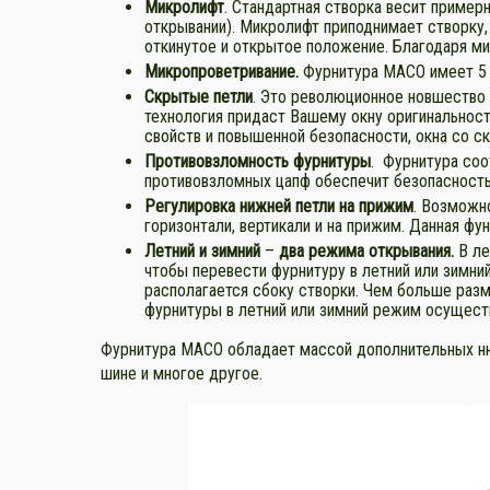
Микролифт
. Стандартная створка весит пример
открывании). Микролифт приподнимает створку,
откинутое и открытое положение. Благодаря ми
Микропроветривание
.
Фурнитура МАСО имеет 5 
Скрытые петли
. Это революционное новшество н
технология придаст Вашему окну оригинальност
свойств и повышенной безопасности, окна со с
Противовзломность
фурнитуры
. Фурнитура соо
противовзломных цапф обеспечит безопасность
Регулировка нижней петли на прижим
. Возможн
горизонтали, вертикали и на прижим. Данная фу
Летний и зимний
–
два режима открывания.
В ле
чтобы перевести фурнитуру в летний или зимни
располагается сбоку створки. Чем больше разме
фурнитуры в летний или зимний режим осуществ
Фурнитура МАСО обладает массой дополнительных нюа
шине и многое другое.