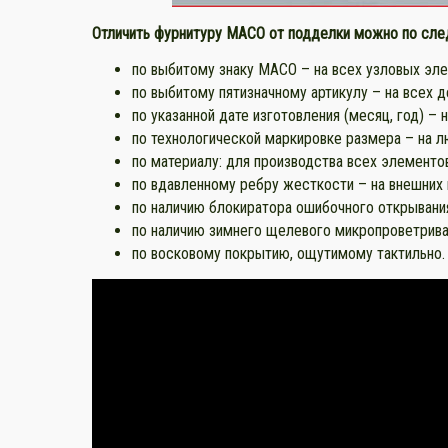
Отличить фурнитуру MACO от подделки можно по сл
по выбитому знаку MACO – на всех узловых эле
по выбитому пятизначному артикулу – на всех 
по указанной дате изготовления (месяц, год) –
по технологической маркировке размера – на л
по материалу: для производства всех элементов
по вдавленному ребру жесткости – на внешних
по наличию блокиратора ошибочного открывания
по наличию зимнего щелевого микропроветрива
по восковому покрытию, ощутимому тактильно.