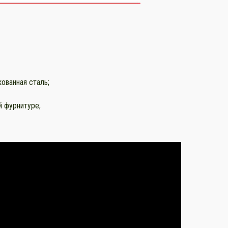
ованная сталь;
й фурнитуре;