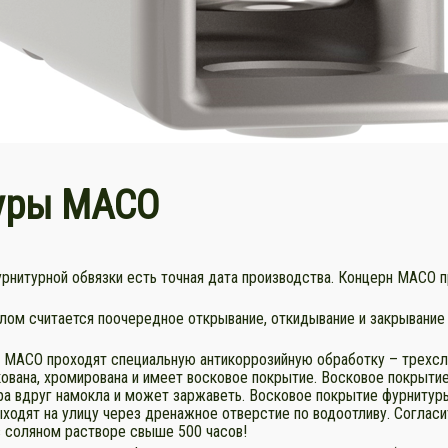
туры МАСО
рнитурной обвязки есть точная дата производства. Концерн МАСО п
ом считается поочередное открывание, откидывание и закрывание с
 МАСО проходят специальную антикоррозийную обработку – трехсл
кована, хромирована и имеет восковое покрытие. Восковое покрытие
ура вдруг намокла и может заржаветь. Восковое покрытие фурнитур
ыходят на улицу через дренажное отверстие по водоотливу. Согласи
в соляном растворе свыше 500 часов!