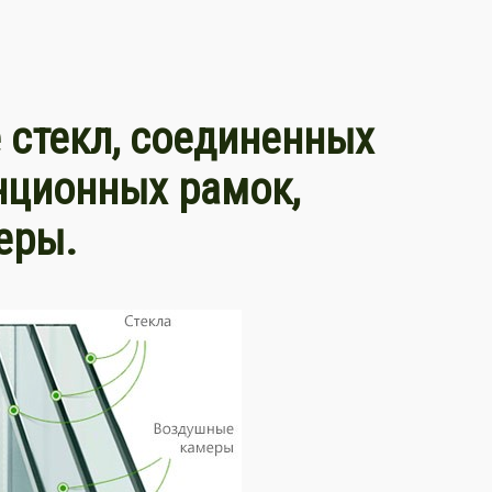
е стекл, соединенных
нционных рамок,
еры.