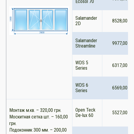
Ecosol 70
Salamander
8528,00
2D
Salamander
9977,00
Streamline
WDS 5
6317,00
Series
WDS 6
6569,00
Series
Open Teck
Монтаж м.кв. – 320,00 грн.
5527,00
De-lux 60
Москитная сетка шт. – 160,00
грн.
Подоконник 300 мм. – 200,00