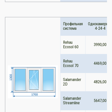
Профильная
Однокамерны
система
4-24-4
Rehau
3990,00
Ecosol 60
Rehau
4469,00
Ecosol 70
Salamander
4826,00
2D
Salamander
5647,00
Streamline